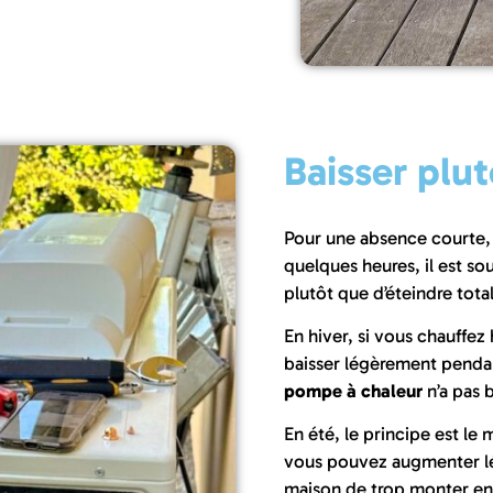
Baisser plu
Pour une absence courte,
quelques heures, il est s
plutôt que d’éteindre tota
En hiver, si vous chauffe
baisser légèrement pendan
pompe à chaleur
n’a pas b
En été, le principe est l
vous pouvez augmenter lé
maison de trop monter en