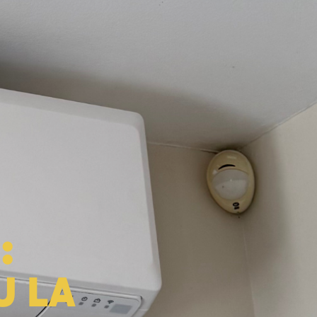
?
Blog
Contact
:
U LA