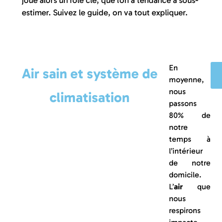
joue alors un rôle clé, que l’on a tendance à sous-
estimer. Suivez le guide, on va tout expliquer.
En
Air sain et système de
moyenne,
nous
climatisation
passons
80% de
notre
temps à
l’intérieur
de notre
domicile.
L’
air
que
nous
respirons