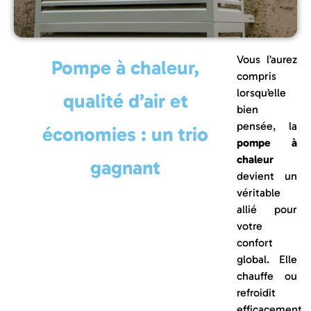
Vous l’aurez
Pompe à chaleur,
compris
lorsqu’elle
qualité d’air et
bien
pensée, la
économies : un trio
pompe à
chaleur
gagnant
devient un
véritable
allié pour
votre
confort
global. Elle
chauffe ou
refroidit
efficacement