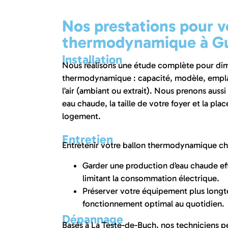
Nos prestations pour v
thermodynamique à Gu
Installation
Nous réalisons une étude complète pour dim
thermodynamique : capacité, modèle, empla
l’air (ambiant ou extrait). Nous prenons aus
eau chaude, la taille de votre foyer et la pla
logement.
Entretien
Entretenir votre ballon thermodynamique c
Garder une production d’eau chaude eff
limitant la consommation électrique.
Préserver votre équipement plus long
fonctionnement optimal au quotidien.
Dépannage
Basés à La Teste-de-Buch, nos techniciens p